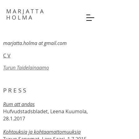
M A R J A T T A
H O L M A
marjatta.holma at gmail.com
C V
Turun Taidelainaamo
P R E S S
Rum att andas
Hufvudstadsbladet, Leena Kuumola,
28.1.2017
Kohtauksia ja kohtaamattomuuksia